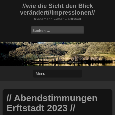
Skip
//wie die Sicht den Blick
to
verändert//impressionen//
content
friedemann wetter – erftstadt
Suchen
nach:
// Abendstimmungen
Erftstadt 2023 //