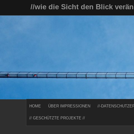
Skip
//wie die Sicht den Blick verä
to
content
HOME
ÜBER IMPRESSIONEN
//-DATENSCHUTZE
// GESCHÜTZTE PROJEKTE //