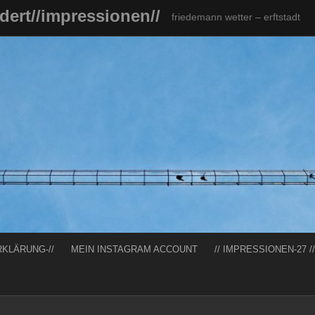
ndert//impressionen//
friedemann wetter – erftstadt
RKLÄRUNG-//
MEIN INSTAGRAM ACCOUNT
// IMPRESSIONEN-27 //