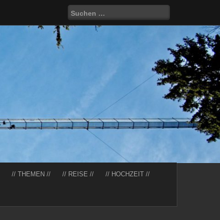
Suchen
nach:
// THEMEN //
// REISE //
// HOCHZEIT //