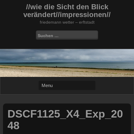
Skip
//wie die Sicht den Blick
to
verändert//impressionen//
content
friedemann wetter – erftstadt
Suchen
nach:
DSCF1125_X4_Exp_20
48