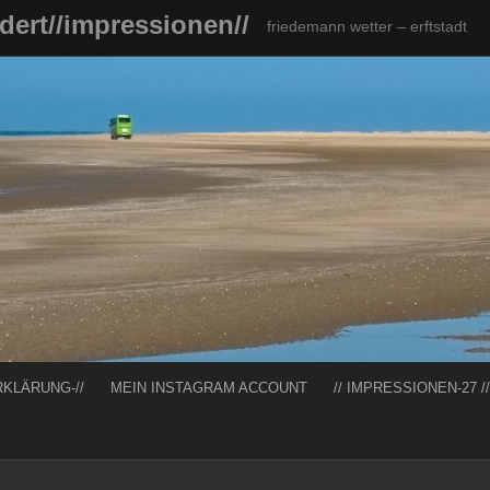
ndert//impressionen//
friedemann wetter – erftstadt
RKLÄRUNG-//
MEIN INSTAGRAM ACCOUNT
// IMPRESSIONEN-27 //