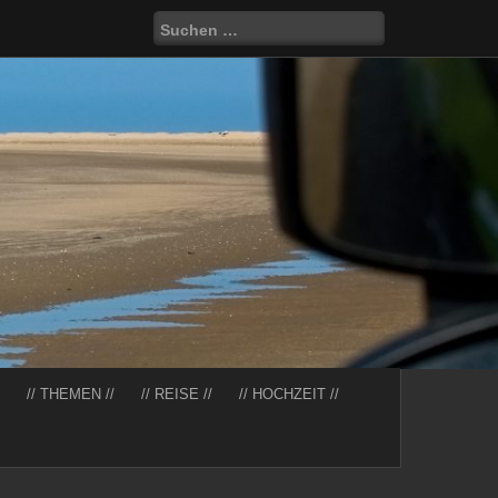
Suchen
nach:
// THEMEN //
// REISE //
// HOCHZEIT //