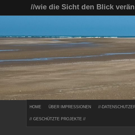
Skip
//wie die Sicht den Blick verä
to
content
HOME
ÜBER IMPRESSIONEN
//-DATENSCHUTZE
// GESCHÜTZTE PROJEKTE //