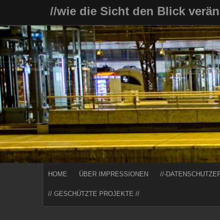
Skip
//wie die Sicht den Blick verä
to
content
HOME
ÜBER IMPRESSIONEN
//-DATENSCHUTZE
// GESCHÜTZTE PROJEKTE //