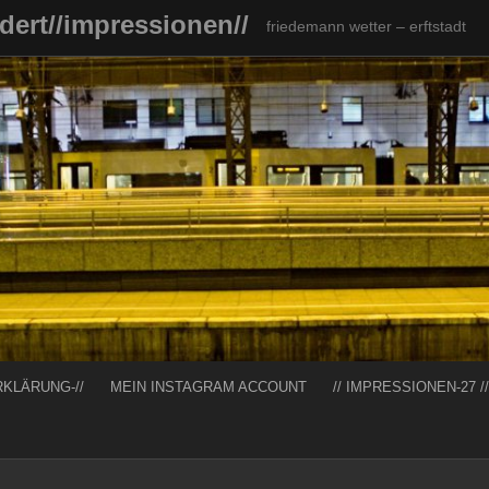
ndert//impressionen//
friedemann wetter – erftstadt
RKLÄRUNG-//
MEIN INSTAGRAM ACCOUNT
// IMPRESSIONEN-27 //