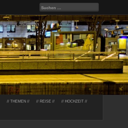
Suchen
nach:
// THEMEN //
// REISE //
// HOCHZEIT //