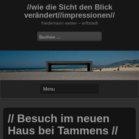
Skip
//wie die Sicht den Blick
to
verändert//impressionen//
content
friedemann wetter – erftstadt
Suchen
nach:
// Besuch im neuen
Haus bei Tammens //