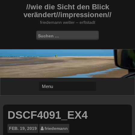
Skip
//wie die Sicht den Blick
to
verändert//impressionen//
content
friedemann wetter – erftstadt
Suchen
nach:
DSCF4091_EX4
FEB.
19, 2019
friedemann