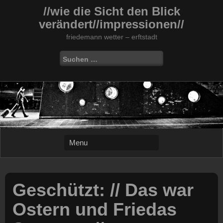
Skip
//wie die Sicht den Blick
to
verändert//impressionen//
content
friedemann wetter – erftstadt
Suchen
nach:
Geschützt: // Das war
Ostern und Friedas