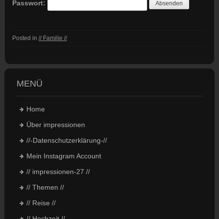
Passwort:
Posted in
// Familie //
MENÜ
Home
Über impressionen
//-Datenschutzerklärung-//
Mein Instagram Account
// impressionen-27 //
// Themen //
// Reise //
// Hochzeit //