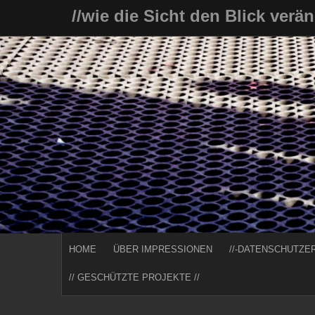
Skip
//wie die Sicht den Blick verä
to
content
HOME
ÜBER IMPRESSIONEN
//-DATENSCHUTZE
// GESCHÜTZTE PROJEKTE //