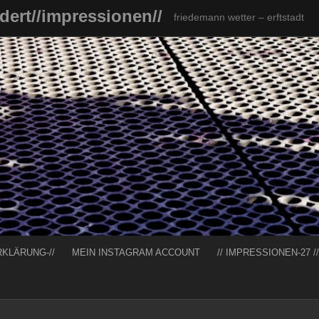
ndert//impressionen//
friedemann wetter – erftstadt
RKLÄRUNG-//
MEIN INSTAGRAM ACCOUNT
// IMPRESSIONEN-27 //