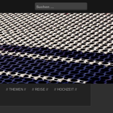
Suchen
nach:
// THEMEN //
// REISE //
// HOCHZEIT //