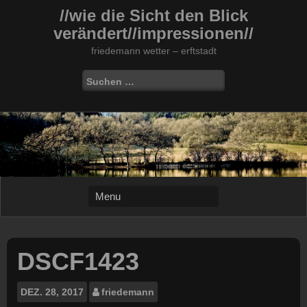
Skip
//wie die Sicht den Blick
to
verändert//impressionen//
content
friedemann wetter – erftstadt
Suchen
nach:
DSCF1423
DEZ.
28, 2017
friedemann