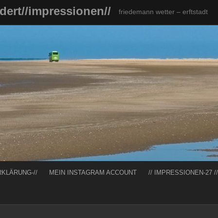
ndert//impressionen//
friedemann wetter – erftstadt
RKLÄRUNG-//
MEIN INSTAGRAM ACCOUNT
// IMPRESSIONEN-27 //