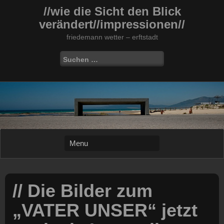
Skip
//wie die Sicht den Blick
to
verändert//impressionen//
content
friedemann wetter – erftstadt
Suchen
nach:
// Die Bilder zum
„VATER UNSER“ jetzt