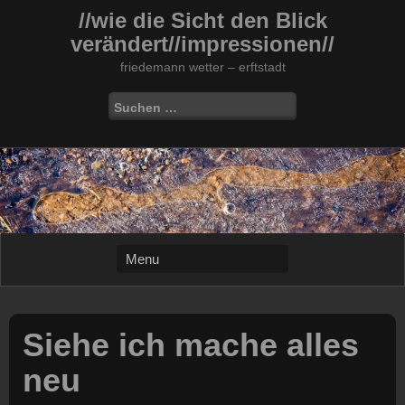
Skip
//wie die Sicht den Blick
to
verändert//impressionen//
content
friedemann wetter – erftstadt
Suchen
nach:
Siehe ich mache alles
neu