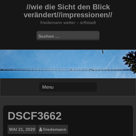
Skip
//wie die Sicht den Blick
to
verändert//impressionen//
content
friedemann wetter – erftstadt
Suchen
nach:
DSCF3662
MAI
21, 2020
friedemann