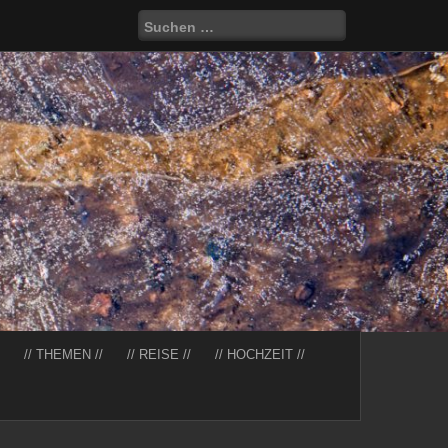
Suchen
nach:
// THEMEN //
// REISE //
// HOCHZEIT //