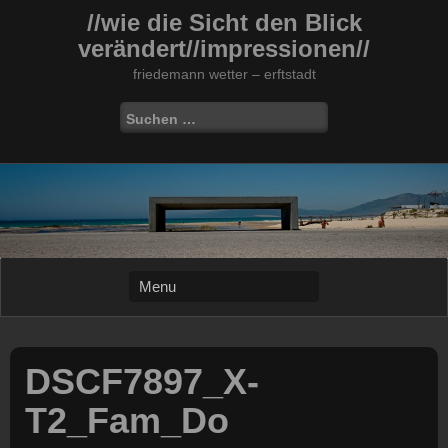
Skip
//wie die Sicht den Blick
to
verändert//impressionen//
content
friedemann wetter – erftstadt
Suchen
nach:
DSCF7897_X-
T2_Fam_Do