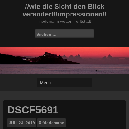
Skip
//wie die Sicht den Blick
to
verändert//impressionen//
content
friedemann wetter – erftstadt
Suchen
nach:
DSCF5691
JULI
23, 2019
friedemann