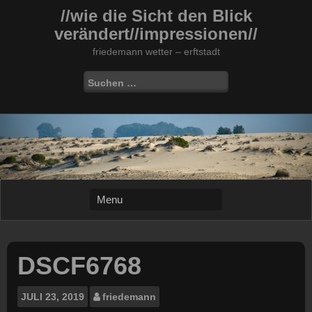
Skip
//wie die Sicht den Blick
to
verändert//impressionen//
content
friedemann wetter – erftstadt
Suchen
nach:
DSCF6768
JULI
23, 2019
friedemann