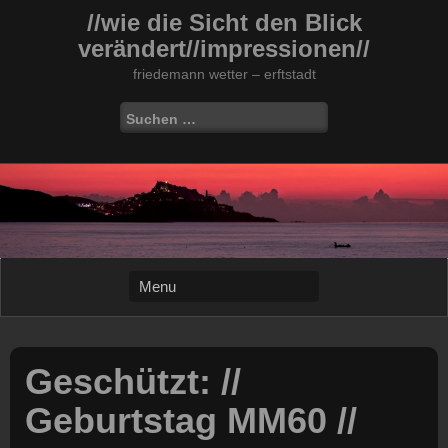
Skip
//wie die Sicht den Blick
to
verändert//impressionen//
content
friedemann wetter – erftstadt
Suchen
nach:
Geschützt: //
Geburtstag MM60 //