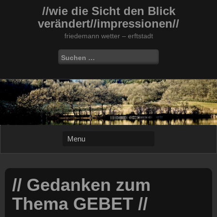
Skip
//wie die Sicht den Blick
to
verändert//impressionen//
content
friedemann wetter – erftstadt
Suchen
nach:
// Gedanken zum
Thema GEBET //