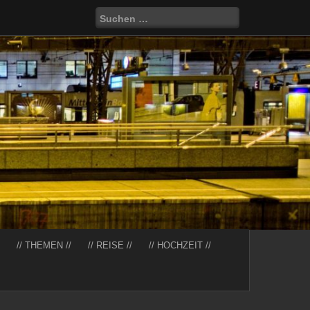
Suchen
nach:
// THEMEN //
// REISE //
// HOCHZEIT //