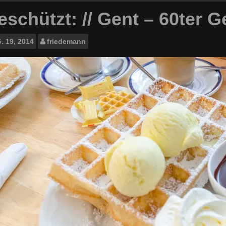
schützt: // Gent – 60ter G
.
19, 2014
friedemann