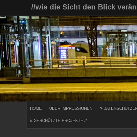
Skip
//wie die Sicht den Blick verä
to
content
HOME
ÜBER IMPRESSIONEN
//-DATENSCHUTZE
// GESCHÜTZTE PROJEKTE //