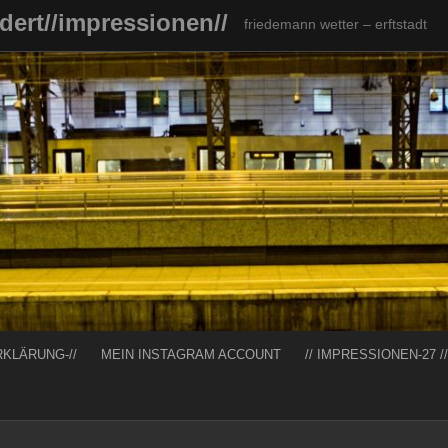
ndert//impressionen//
friedemann wetter – erftstadt
RKLÄRUNG-//
MEIN INSTAGRAM ACCOUNT
// IMPRESSIONEN-27 //