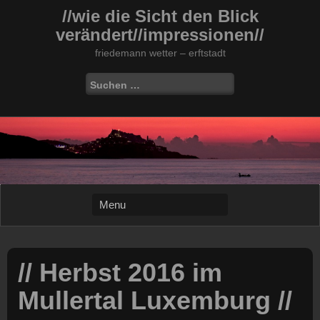
Skip
//wie die Sicht den Blick
to
verändert//impressionen//
content
friedemann wetter – erftstadt
Suchen
nach:
// Herbst 2016 im
Mullertal Luxemburg //