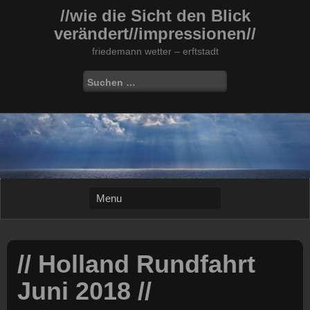
Skip
//wie die Sicht den Blick
to
verändert//impressionen//
content
friedemann wetter – erftstadt
Suchen
nach:
// Holland Rundfahrt
Juni 2018 //