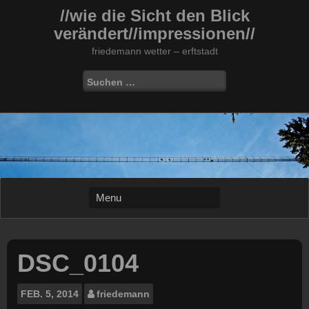
Skip
//wie die Sicht den Blick
to
verändert//impressionen//
content
friedemann wetter – erftstadt
Suchen
nach:
DSC_0104
FEB.
5, 2014
friedemann