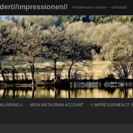
ndert//impressionen//
friedemann wetter – erftstadt
RKLÄRUNG-//
MEIN INSTAGRAM ACCOUNT
// IMPRESSIONEN-27 //