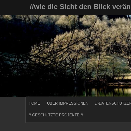
Skip
//wie die Sicht den Blick verä
to
content
HOME
ÜBER IMPRESSIONEN
//-DATENSCHUTZE
// GESCHÜTZTE PROJEKTE //