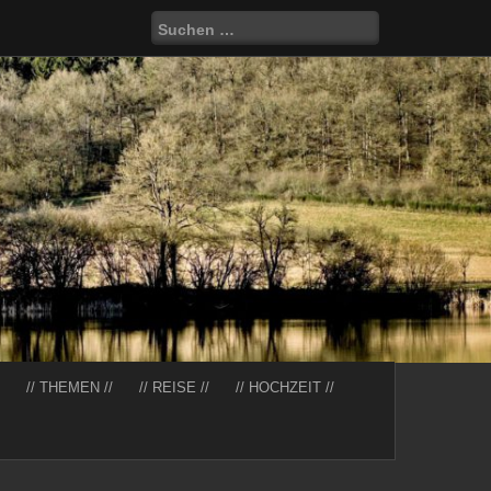
Suchen
nach:
// THEMEN //
// REISE //
// HOCHZEIT //