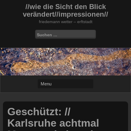
Skip
//wie die Sicht den Blick
to
verändert//impressionen//
content
friedemann wetter – erftstadt
Suchen
nach:
Geschützt: //
Karlsruhe achtmal