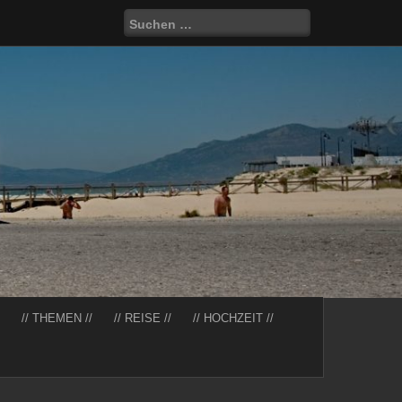
Suchen
nach:
// THEMEN //
// REISE //
// HOCHZEIT //