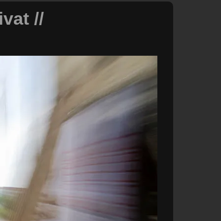
vat //