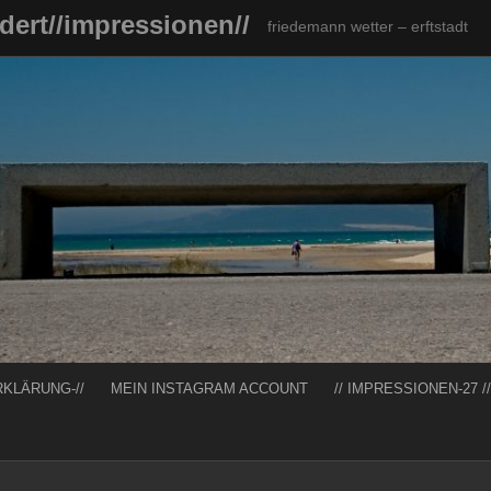
ndert//impressionen//
friedemann wetter – erftstadt
RKLÄRUNG-//
MEIN INSTAGRAM ACCOUNT
// IMPRESSIONEN-27 //