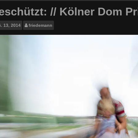
eschützt: // Kölner Dom Pri
.
13, 2014
friedemann