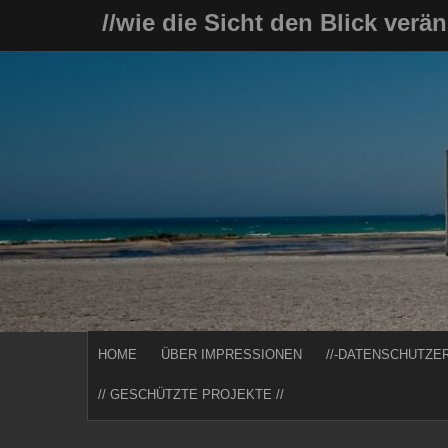
Skip
//wie die Sicht den Blick verä
to
content
HOME
ÜBER IMPRESSIONEN
//-DATENSCHUTZE
// GESCHÜTZTE PROJEKTE //