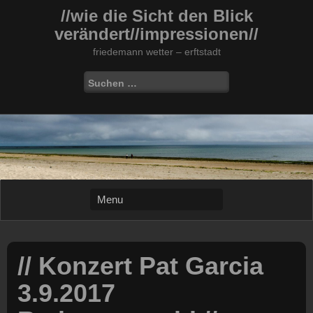
Skip
//wie die Sicht den Blick
to
verändert//impressionen//
content
friedemann wetter – erftstadt
Suchen
nach:
// Konzert Pat Garcia
3.9.2017