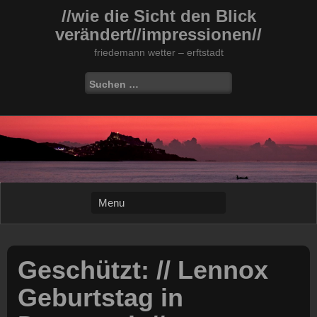
Skip
//wie die Sicht den Blick
to
verändert//impressionen//
content
friedemann wetter – erftstadt
Suchen
nach:
Geschützt: // Lennox
Geburtstag in