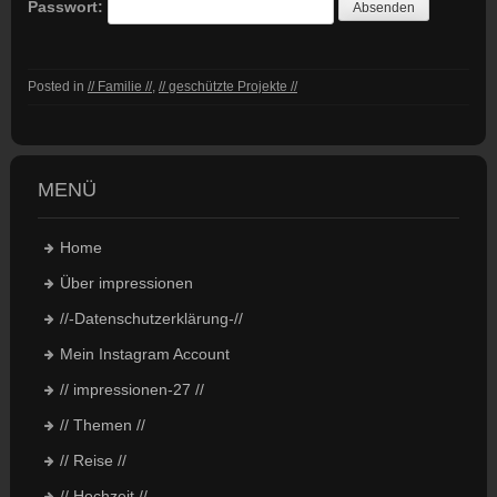
Passwort:
Posted in
// Familie //
,
// geschützte Projekte //
MENÜ
Home
Über impressionen
//-Datenschutzerklärung-//
Mein Instagram Account
// impressionen-27 //
// Themen //
// Reise //
// Hochzeit //