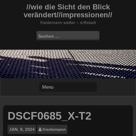
Skip
//wie die Sicht den Blick
to
verändert//impressionen//
content
friedemann wetter – erftstadt
Suchen
nach:
DSCF0685_X-T2
JAN.
9, 2024
friedemann