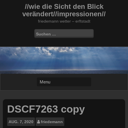
Skip
//wie die Sicht den Blick
to
verändert//impressionen//
content
friedemann wetter – erftstadt
Suchen
nach:
DSCF7263 copy
AUG.
7, 2020
friedemann