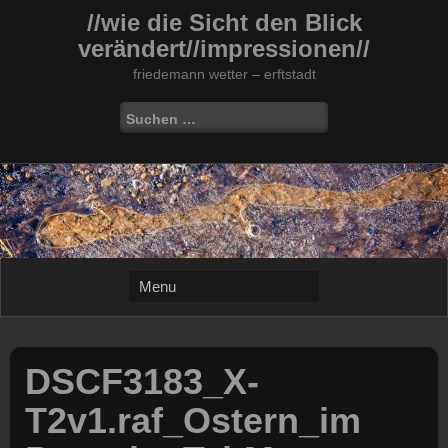
Skip
//wie die Sicht den Blick
to
verändert//impressionen//
content
friedemann wetter – erftstadt
Suchen
nach:
DSCF3183_X-
T2v1.raf_Ostern_im