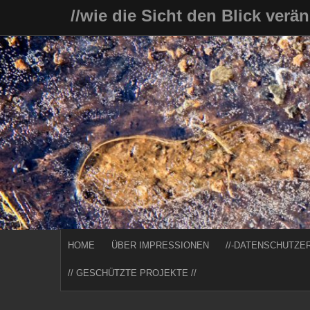
Skip
//wie die Sicht den Blick verä
to
content
HOME
ÜBER IMPRESSIONEN
//-DATENSCHUTZE
// GESCHÜTZTE PROJEKTE //