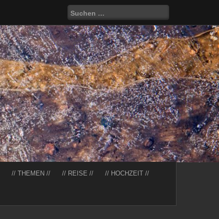
Suchen
nach:
// THEMEN //
// REISE //
// HOCHZEIT //