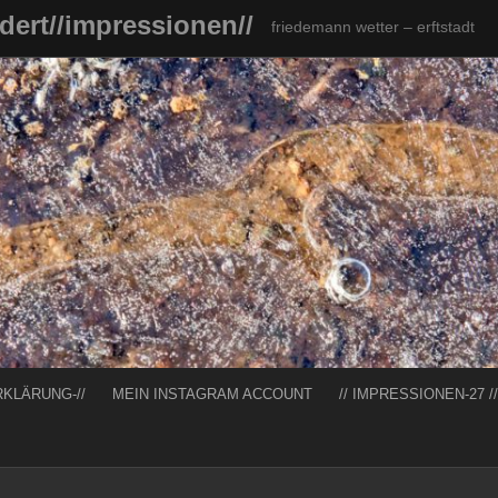
ndert//impressionen//
friedemann wetter – erftstadt
RKLÄRUNG-//
MEIN INSTAGRAM ACCOUNT
// IMPRESSIONEN-27 //