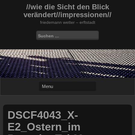
Skip
//wie die Sicht den Blick
to
verändert//impressionen//
content
friedemann wetter – erftstadt
Suchen
nach:
DSCF4043_X-
E2_Ostern_im