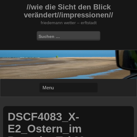
Skip
//wie die Sicht den Blick
to
verändert//impressionen//
content
friedemann wetter – erftstadt
Suchen
nach:
DSCF4083_X-
E2_Ostern_im