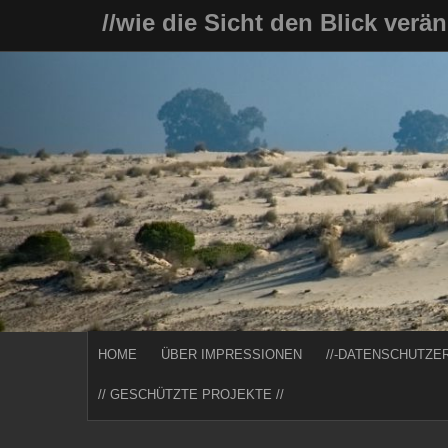
Skip
//wie die Sicht den Blick verä
to
content
HOME
ÜBER IMPRESSIONEN
//-DATENSCHUTZE
// GESCHÜTZTE PROJEKTE //