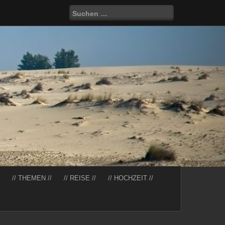
Suchen
nach:
// THEMEN //
// REISE //
// HOCHZEIT //