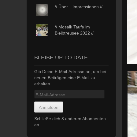
// Über... Impressionen //
// Mosaik Taufe im
Bleibtreusee 2022 //
BLEIBE UP TO DATE
Gib Deine E-Mail-Adresse an, um bei
neuen Beiträgen eine E-Mail zu
erhalten.
E-
Mail-
Adresse
Anmelden
Schließe dich 8 anderen Abonnenten
an