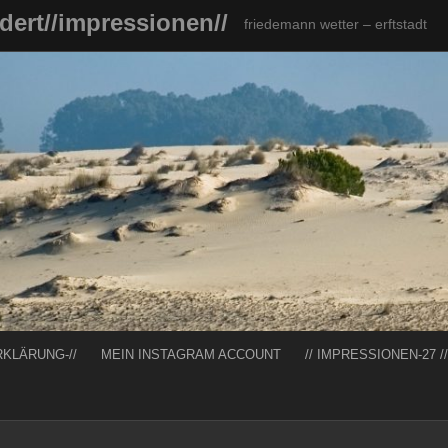
ndert//impressionen//
friedemann wetter – erftstadt
RKLÄRUNG-//
MEIN INSTAGRAM ACCOUNT
// IMPRESSIONEN-27 //