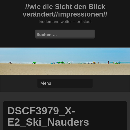
Skip
//wie die Sicht den Blick
to
verändert//impressionen//
content
friedemann wetter – erftstadt
Suchen
nach:
DSCF3979_X-
E2_Ski_Nauders