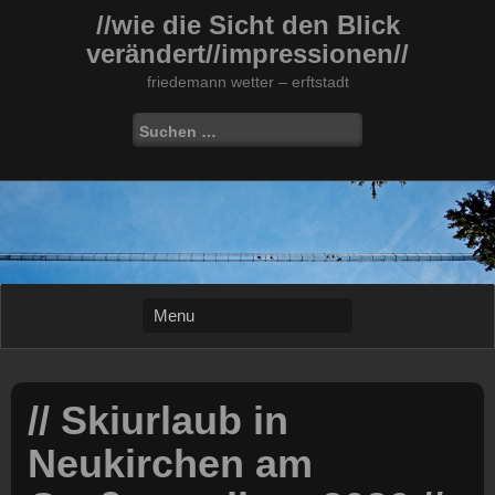
Skip
//wie die Sicht den Blick
to
verändert//impressionen//
content
friedemann wetter – erftstadt
Suchen
nach:
// Skiurlaub in
Neukirchen am