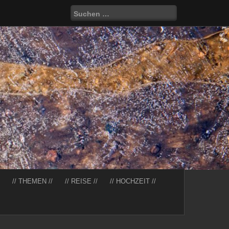
Suchen
nach:
// THEMEN //
// REISE //
// HOCHZEIT //