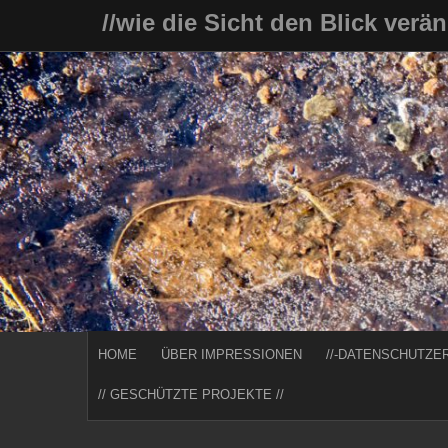
Skip
//wie die Sicht den Blick verä
to
content
HOME
ÜBER IMPRESSIONEN
//-DATENSCHUTZE
// GESCHÜTZTE PROJEKTE //