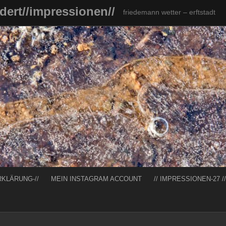
ndert//impressionen//
friedemann wetter – erftstadt
RKLÄRUNG-//
MEIN INSTAGRAM ACCOUNT
// IMPRESSIONEN-27 //