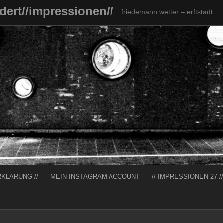
ndert//impressionen//
friedemann wetter – erftstadt
RKLÄRUNG-//
MEIN INSTAGRAM ACCOUNT
// IMPRESSIONEN-27 //