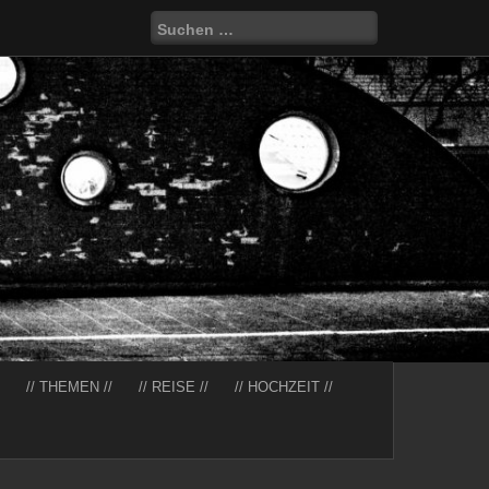
Suchen
nach:
// THEMEN //
// REISE //
// HOCHZEIT //