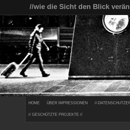
Skip
//wie die Sicht den Blick verä
to
content
HOME
ÜBER IMPRESSIONEN
//-DATENSCHUTZE
// GESCHÜTZTE PROJEKTE //