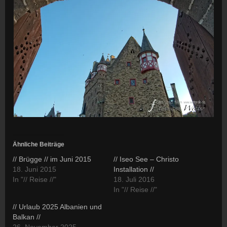
Ähnliche Beiträge
// Brügge // im Juni 2015
// Iseo See – Christo
18. Juni 2015
Installation //
In "// Reise //"
18. Juli 2016
In "// Reise //"
// Urlaub 2025 Albanien und
Balkan //
26. November 2025