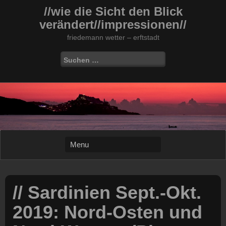
Skip
//wie die Sicht den Blick
to
verändert//impressionen//
content
friedemann wetter – erftstadt
Suchen
nach:
// Sardinien Sept.-Okt.
2019: Nord-Osten und