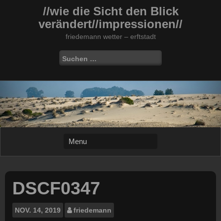
Skip
//wie die Sicht den Blick
to
verändert//impressionen//
content
friedemann wetter – erftstadt
Suchen
nach:
DSCF0347
NOV.
14, 2019
friedemann