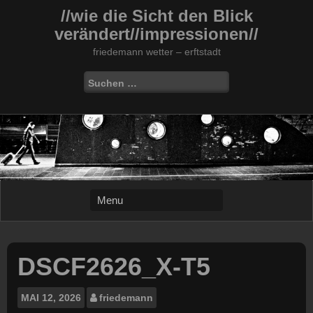
Skip
//wie die Sicht den Blick
to
verändert//impressionen//
content
friedemann wetter – erftstadt
Suchen
nach:
DSCF2626_X-T5
MAI
12, 2026
friedemann