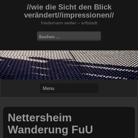
Skip
//wie die Sicht den Blick
to
verändert//impressionen//
content
friedemann wetter – erftstadt
Suchen
nach:
Nettersheim
Wanderung FuU