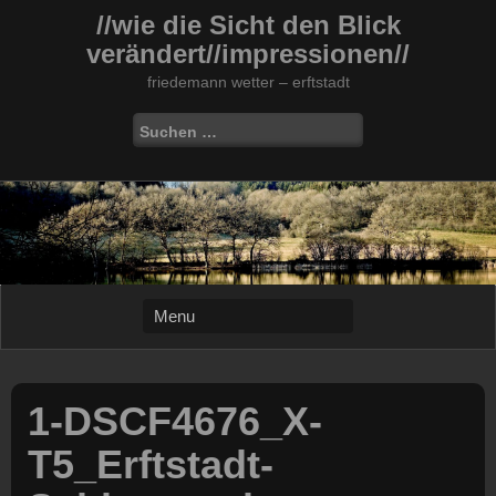
Skip
//wie die Sicht den Blick
to
verändert//impressionen//
content
friedemann wetter – erftstadt
Suchen
nach:
1-DSCF4676_X-
T5_Erftstadt-