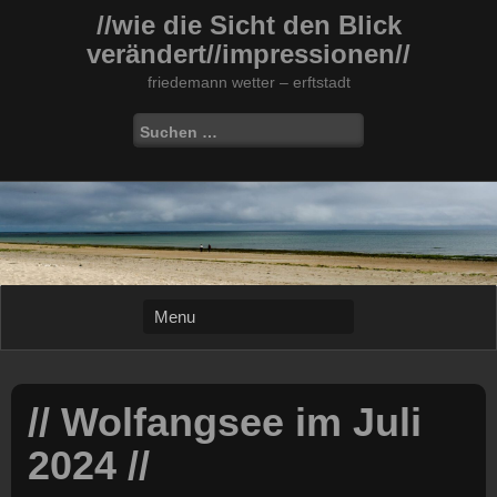
Skip
//wie die Sicht den Blick
to
verändert//impressionen//
content
friedemann wetter – erftstadt
Suchen
nach:
// Wolfangsee im Juli
2024 //