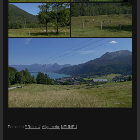
Posted in
// Reise //
,
Allgemein
,
NEUNEU