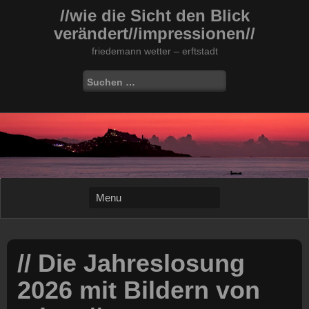
Skip
//wie die Sicht den Blick
to
verändert//impressionen//
content
friedemann wetter – erftstadt
Suchen
nach:
// Die Jahreslosung
2026 mit Bildern von