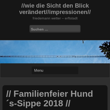
Skip
//wie die Sicht den Blick
to
verändert//impressionen//
content
friedemann wetter – erftstadt
Suchen
nach:
// Familienfeier Hund
´s-Sippe 2018 //