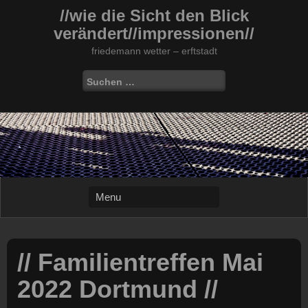
Skip
//wie die Sicht den Blick
to
verändert//impressionen//
content
friedemann wetter – erftstadt
Suchen
nach:
// Familientreffen Mai
2022 Dortmund //