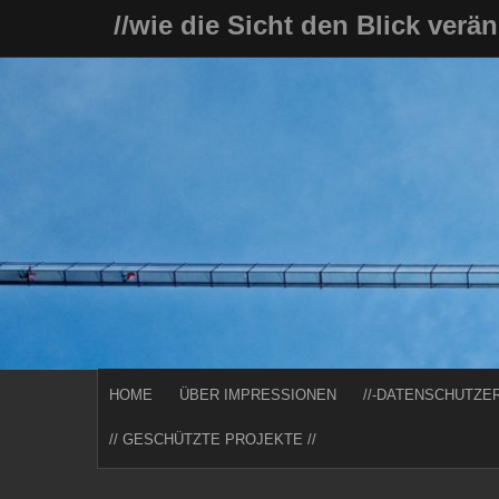
Skip
//wie die Sicht den Blick verä
to
content
HOME
ÜBER IMPRESSIONEN
//-DATENSCHUTZE
// GESCHÜTZTE PROJEKTE //