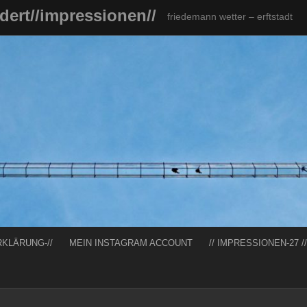
ndert//impressionen//
friedemann wetter – erftstadt
RKLÄRUNG-//
MEIN INSTAGRAM ACCOUNT
// IMPRESSIONEN-27 //