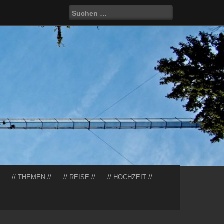
Suchen
nach:
// THEMEN //
// REISE //
// HOCHZEIT //